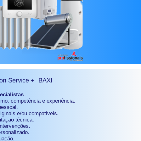
on Service + BAXI
cialistas.
ismo, competência e experiência.
pessoal.
iginais e/ou compativeis.
tação técnica,
intervenções.
ersonalizado.
uação.