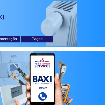
XI
mentação
Peças