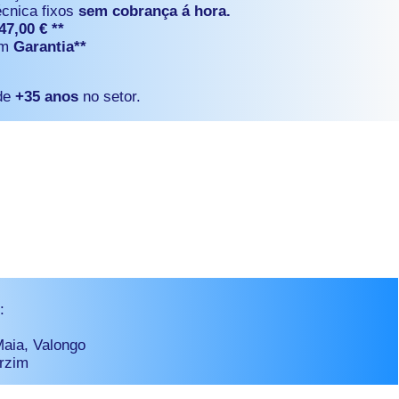
écnica fixos
sem cobrança á hora.
47,00 € **
om
Garantia**
 de
+35 anos
no setor.
I
:
Maia, Valongo
arzim